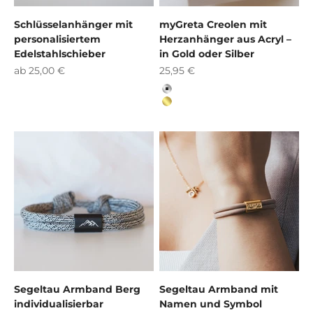
Schlüsselanhänger mit
myGreta Creolen mit
personalisiertem
Herzanhänger aus Acryl –
Edelstahlschieber
in Gold oder Silber
Angebot
Angebot
ab 25,00 €
25,95 €
Silber
Gold
Segeltau Armband Berg
Segeltau Armband mit
individualisierbar
Namen und Symbol