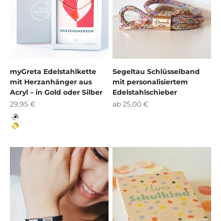
myGreta Edelstahlkette
Segeltau Schlüsselband
mit Herzanhänger aus
mit personalisiertem
Acryl – in Gold oder Silber
Edelstahlschieber
Angebot
Angebot
29,95 €
ab 25,00 €
Silber
Gold