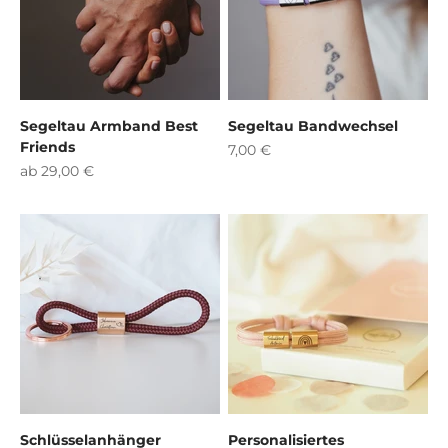
Segeltau Armband Best
Segeltau Bandwechsel
Friends
Angebot
7,00 €
Angebot
ab 29,00 €
Schlüsselanhänger
Personalisiertes