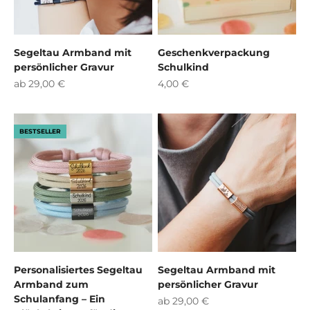
¡
Segeltau Armband mit
Geschenkverpackung
persönlicher Gravur
Schulkind
Angebot
Angebot
ab 29,00 €
4,00 €
BESTSELLER
Personalisiertes Segeltau
Segeltau Armband mit
Armband zum
persönlicher Gravur
Schulanfang – Ein
Angebot
ab 29,00 €