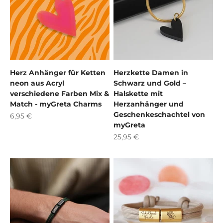
Herz Anhänger für Ketten
Herzkette Damen in
neon aus Acryl
Schwarz und Gold –
verschiedene Farben Mix &
Halskette mit
Match - myGreta Charms
Herzanhänger und
Geschenkeschachtel von
Angebot
6,95 €
myGreta
Angebot
25,95 €