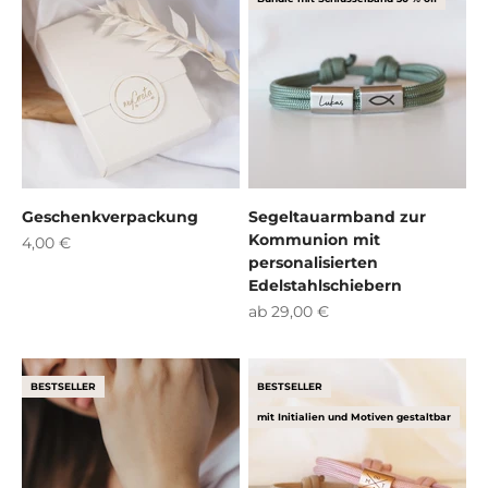
Geschenkverpackung
Segeltauarmband zur
Kommunion mit
Angebot
4,00 €
personalisierten
Edelstahlschiebern
Angebot
ab 29,00 €
BESTSELLER
BESTSELLER
mit Initialien und Motiven gestaltbar