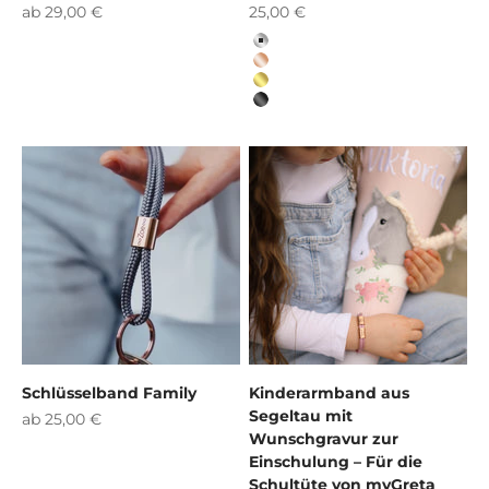
Angebot
Angebot
ab 29,00 €
25,00 €
Silber
Roségold
Gold
Black
Schlüsselband Family
Kinderarmband aus
Segeltau mit
Angebot
ab 25,00 €
Wunschgravur zur
Einschulung – Für die
Schultüte von myGreta