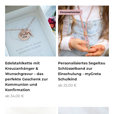
Personalisierbar
Edelstahlkette mit
Personalisiertes Segeltau
Kreuzanhänger &
Schlüsselband zur
Wunschgravur – das
Einschulung - myGreta
perfekte Geschenk zur
Schulkind
Kommunion und
Angebot
ab 25,00 €
Konfirmation
Angebot
ab 34,00 €