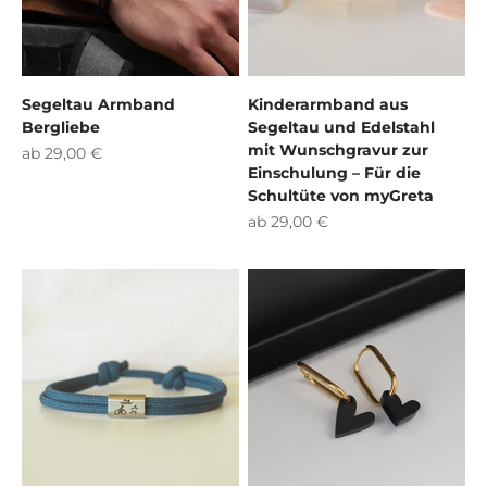
Segeltau Armband
Kinderarmband aus
Bergliebe
Segeltau und Edelstahl
mit Wunschgravur zur
Angebot
ab 29,00 €
Einschulung – Für die
Schultüte von myGreta
Angebot
ab 29,00 €