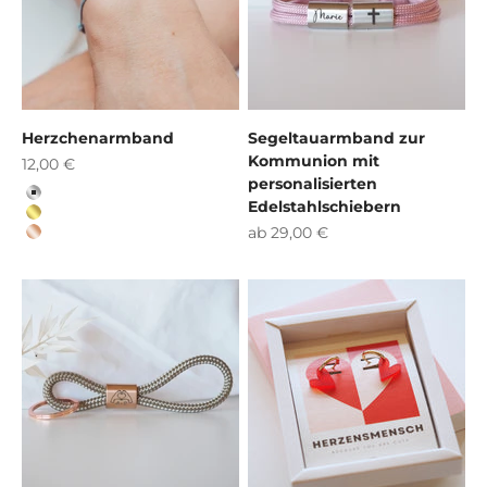
Herzchenarmband
Segeltauarmband zur
Kommunion mit
Angebot
12,00 €
personalisierten
Silber
Edelstahlschiebern
gold
Angebot
ab 29,00 €
roségold