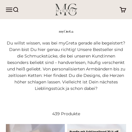
Zum Inhalt springen
myGreta
Navigationsmenü öffnen
Suche öffnen
Waren
myGreta
Du willst wissen, was bei myGreta gerade alle begeistert?
Dann bist Du hier genau richtig! Unsere Bestseller sind
die Schmuckstücke, die bei unseren Kund:innen
besonders beliebt sind – handverlesen, häufig verschenkt
und heiß geliebt. Von personalisierten Armbändern bis zu
zeitlosen Ketten: Hier findest Du die Designs, die Herzen
höher schlagen lassen. Vielleicht ist Dein nächstes
Lieblingsstück ja schon dabei?
439 Produkte
Bundle mit Schlüsselband 30 % off