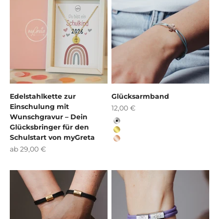
Edelstahlkette zur
Glücksarmband
Einschulung mit
Angebot
12,00 €
Wunschgravur – Dein
Silber
Glücksbringer für den
gold
Schulstart von myGreta
roségold
Angebot
ab 29,00 €