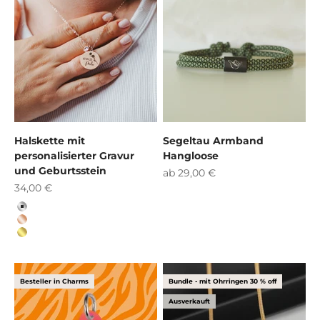
Halskette mit
Segeltau Armband
personalisierter Gravur
Hangloose
und Geburtsstein
Angebot
ab 29,00 €
Angebot
34,00 €
silber
rosegold
gold
Besteller in Charms
Bundle - mit Ohrringen 30 % off
Ausverkauft