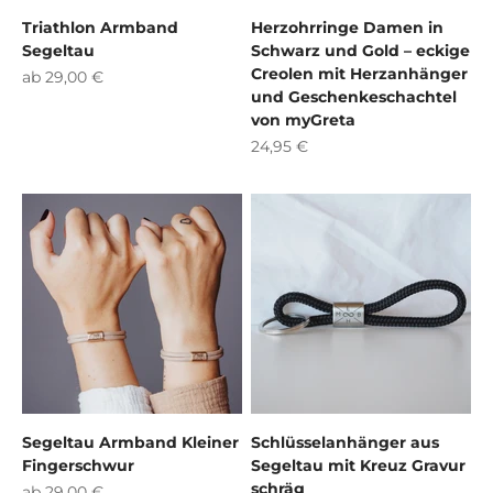
Triathlon Armband
Herzohrringe Damen in
Segeltau
Schwarz und Gold – eckige
Creolen mit Herzanhänger
Angebot
ab 29,00 €
und Geschenkeschachtel
von myGreta
Angebot
24,95 €
Segeltau Armband Kleiner
Schlüsselanhänger aus
Fingerschwur
Segeltau mit Kreuz Gravur
schräg
Angebot
ab 29,00 €