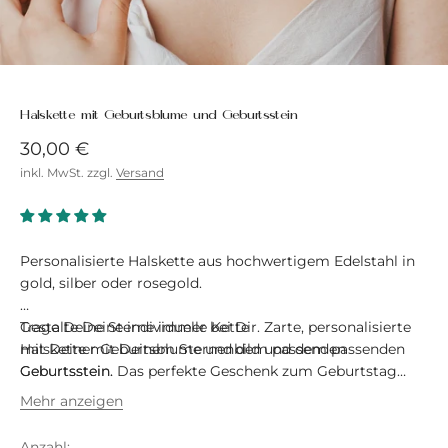
Halskette mit Geburtsblume und Geburtsstein
Angebot
30,00 €
inkl. MwSt. zzgl.
Versand
Personalisierte Halskette aus hochwertigem Edelstahl in
gold, silber oder rosegold.
Gestalte Deine individuelle Kette
Trage Deine Sterne immer bei Dir. Zarte, personalisierte
mit Deiner Geburtsblume und dem passenden
Halskette mit Deinem Sternenbild und dem passenden
Geburtsstein.
Geburtsstein. Das perfekte Geschenk zum Geburtstag
oder Weihnachten für einen lieben Menschen.
Mehr anzeigen
Anzahl: