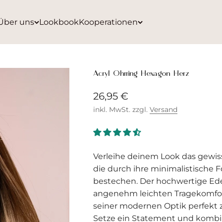
Über uns
Lookbook
Kooperationen
Acryl Ohrring Hexagon Herz
Angebot
26,95 €
inkl. MwSt. zzgl.
Versand
Verleihe deinem Look das gewisse
die durch ihre minimalistische 
bestechen. Der hochwertige Edel
angenehm leichten Tragekomfor
seiner modernen Optik perfekt 
Setze ein Statement und kombi