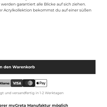
 werden garantiert alle Blicke auf sich ziehen.
r Acrylkollektion bekommst du auf einer süßen
henkverpackung geliefert.
In den Warenkorb
igt und versandfertig in 1-2 Werktagen
erer myGreta Manufaktur möglich