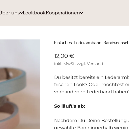
Über uns
Lookbook
Kooperationen
Einfaches Lederarmband Bandwechsel
Angebot
12,00 €
inkl. MwSt. zzgl.
Versand
Du besitzt bereits ein Lederar
frischen Look? Oder möchtest ei
vorhandenen Lederband haben
So läuft's ab:
Nachdem Du Deine Bestellung ab
gewählte Band innerhalb wenige