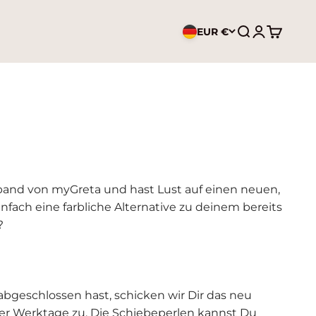
EUR €
Suche öffnen
Kundenkont
Warenko
mband von myGreta und hast Lust auf einen neuen,
nfach eine farbliche Alternative zu deinem bereits
?
geschlossen hast, schicken wir Dir das neu
r Werktage zu. Die Schiebeperlen kannst Du